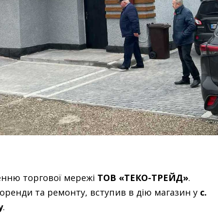
енню торгової мережі
ТОВ «ТЕКО-ТРЕЙД»
.
оренди та ремонту, вступив в дію магазин у
с.
у
.