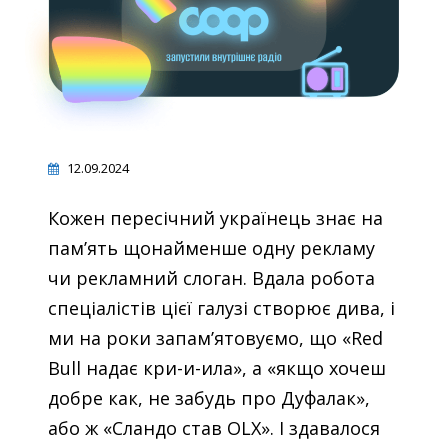
12.09.2024
Кожен пересічний українець знає на
пам’ять щонайменше одну рекламу
чи рекламний слоган. Вдала робота
спеціалістів цієї галузі створює дива, і
ми на роки запам’ятовуємо, що «Red
Bull надає кри-и-ила», а «якщо хочеш
добре как, не забудь про Дуфалак»,
або ж «Сландо став OLX». І здавалося