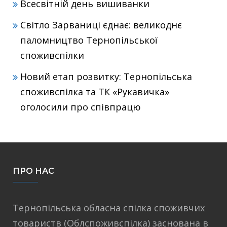
Всесвітній день вишиванки
Світло Зарваниці єднає: великоднє
паломництво Тернопільської
споживспілки
Новий етап розвитку: Тернопільська
споживспілка та ТК «Рукавичка»
оголосили про співпрацю
ПРО НАС
Тернопільська обласна спілка споживчих
товариств (Облспоживспілка) заснована в