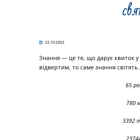
23.10.2023
Знання — це те, що дарує квиток у
відвертим, то саме знання світять
65 ро
780 м
3392 т
2374