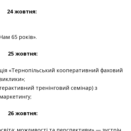
24 жовтня:
Нам 65 років».
25 жовтня:
нція «Тернопільський кооперативний фаховий
виклики»;
терактивний тренінговий семінар) з
 маркетингу;
26 жовтня:
світа: можливості та перспективи» — зустріч