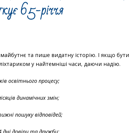
 майбутнє та пише видатну історію. І якщо бути
 ліхтариком у найтемніші часи, даючи надію.
ків освітнього процесу;
ісяців динамічних змін;
ижні пошуку відповідей;
4 дні довіри та дружби;