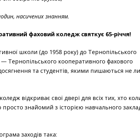
годин, насичених знанням.
ативний фаховий коледж святкує 65-річчя!
ивної школи (до 1958 року) до Тернопільського
м — Тернопільського кооперативного фахового
, досягнення та студентів, якими пишаються не л
коледж відкриває свої двері для всіх тих, хто кол
о просто знайомий з історією навчального закла
ограма заходів така: