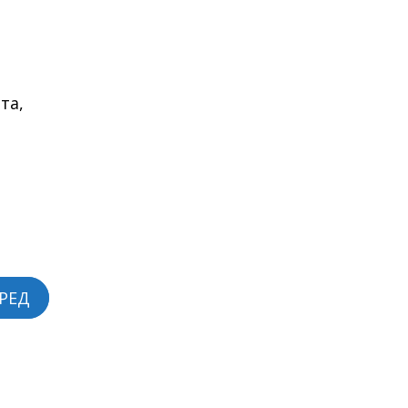
та,
РЕД