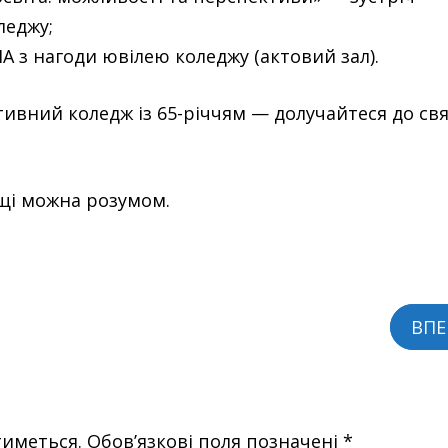
леджу;
 з нагоди ювілею коледжу (актовий зал).
ивний коледж із 65-річчям — долучайтеся до свя
ощі можна розумом.
ВПЕ
тиметься.
Обов’язкові поля позначені
*