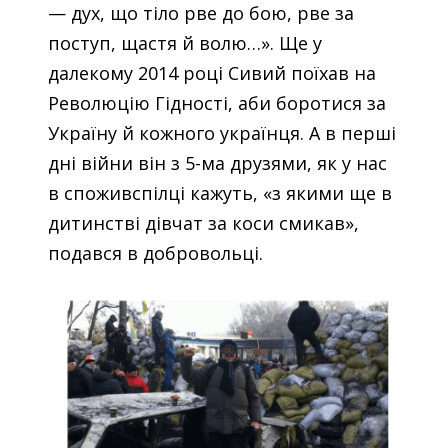
— дух, що тіло рве до бою, рве за
поступ, щастя й волю…». Ще у
далекому 2014 році Сивий поїхав на
Революцію Гідності, аби боротися за
Україну й кожного українця. А в перші
дні війни він з 5-ма друзями, як у нас
в споживспілці кажуть, «з якими ще в
дитинстві дівчат за коси смикав»,
подався в добровольці.