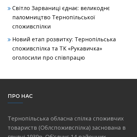
Світло Зарваниці єднає: великоднє
паломництво Тернопільської
споживспілки
Новий етап розвитку: Тернопільська
споживспілка та ТК «Рукавичка»
оголосили про співпрацю
ПРО НАС
Тернопільська обласна спілка споживчих
товариств (Облспоживспілка) заснована в
грудні 1939р. Об’єднує 14 районних