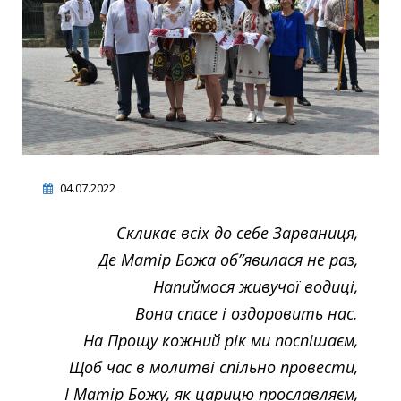
04.07.2022
Скликає всіх до себе Зарваниця,
Де Матір Божа об”явилася не раз,
Напиймося живучої водиці,
Вона спасе і оздоровить нас.
На Прощу кожний рік ми поспішаєм,
Щоб час в молитві спільно провести,
І Матір Божу, як царицю прославляєм,