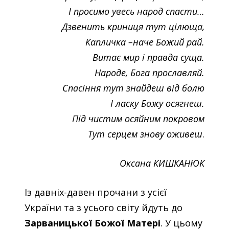
І просимо увесь народ спасти…
Дзвенить криниця тут цілюща,
Капличка –наче Божий рай.
Витає мир і правда суща.
Народе, Бога прославляй.
Спасіння тут знайдеш від болю
І ласку Божу осягнеш.
Під чистим осяйним покровом
Тут серцем знову оживеш
.
Оксана КИШКАНЮК
Із давніх-давен прочани з усієї
України та з усього світу йдуть до
Зарваницької Божої Матері
. У цьому