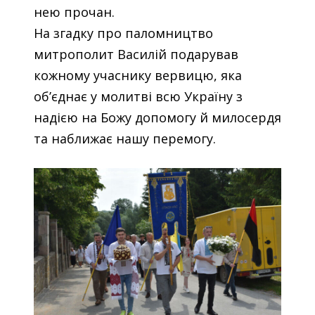
нею прочан.
На згадку про паломництво
митрополит Василій подарував
кожному учаснику вервицю, яка
об’єднає у молитві всю Україну з
надією на Божу допомогу й милосердя
та наближає нашу перемогу.