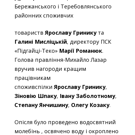
Бережанського і Теребовлянського
районних споживчих
товариств
Ярославу Гринику
та
Галині Мисліцькій
, директору ПСК
«Підгайці-Теко»
Марії Романюк
.
Голова правління-Михайло Лазар
вручив нагороди кращим
працівникам
споживспілки
Ярославу Гринику
,
Зіновію Шпаку
,
Івану Заболотному
,
Степану Янчишину
,
Олегу Козаку
.
Опісля було проведено водосвятний
молебінь , освячено воду і окроплено