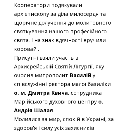
Кооператори подякували
архієпископу за діла милосердя та
щорічне долучення до молитовного
святкування нашого професійного
свята. І на знак вдячності вручили
коровай .
Присутні взяли участь в
Архиєрейській Святій Літургії, яку
очолив митрополит
Василій
у
співслужінні ректора малої базиліки
о. м. Дмитра Квича
, сотрудника
Марійського духовного центру
о.
Андрія Шалая
.
Молилися за мир, спокій в Україні, за
здоров’я і силу усіх захисників