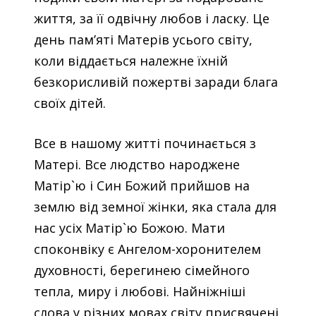
життя, за її одвічну любов і ласку. Це
день пам’яті Матерів усього світу,
коли віддається належне їхній
безкорисливій пожертві заради блага
своїх дітей.
Все в нашому житті починається з
Матері. Все людство народжене
Матір`ю і Син Божий прийшов на
землю від земної жінки, яка стала для
нас усіх Матір`ю Божою. Мати
споконвіку є Ангелом-хоронителем
духовності, берегинею сімейного
тепла, миру і любові. Найніжніші
слова у різних мовах світу присвячені