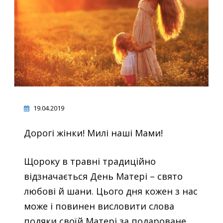
19.04.2019
Дорогі жінки! Милі наші Мами!
Щороку в травні традиційно
відзначається День Матері – свято
любові й шани. Цього дня кожен з нас
може і повинен висловити слова
подяки своїй Матері за подароване