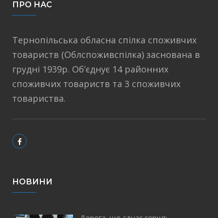
ПРО НАС
Тернопільська обласна спілка споживчих
товариств (Облспоживспілка) заснована в
грудні 1939р. Об’єднує 14 районних
споживчих товариств та 3 споживчих
товариства.
НОВИНИ
Дорога, що єднає серця: