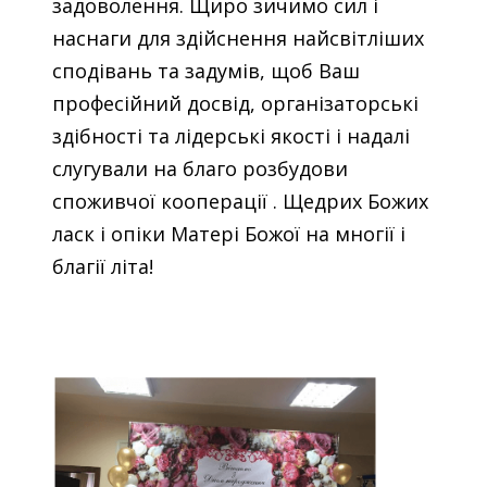
задоволення. Щиро зичимо сил і
наснаги для здійснення найсвітліших
сподівань та задумів, щоб Ваш
професійний досвід, організаторські
здібності та лідерські якості і надалі
слугували на благо розбудови
споживчої кооперації . Щедрих Божих
ласк і опіки Матері Божої на многії і
благії літа!