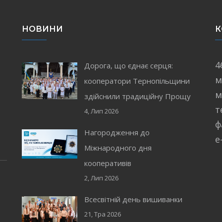
НОВИНИ
К
4
Дорога, що єднає серця:
м
кооператори Тернопільщини
і
м
здійснили традиційну Прощу
т
4, Лип 2026
ф
Нагородження до
e
Міжнародного дня
кооперативів
2, Лип 2026
Всесвітній день вишиванки
21, Тра 2026