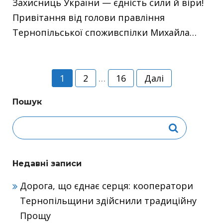
Захисниць України — єдність сили й віри!
Привітання від голови правління
Тернопільської споживспілки Михайла…
Навігація
1
2
…
16
Далі
записів
Пошук
Недавні записи
Дорога, що єднає серця: кооператори
Тернопільщини здійснили традиційну
Прощу