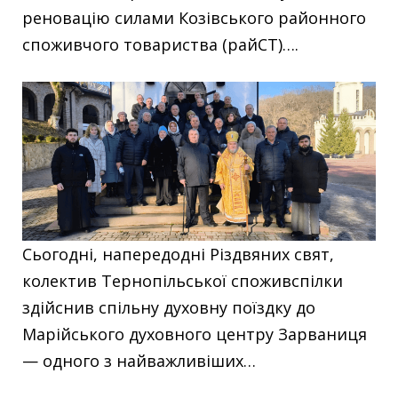
реновацію силами Козівського районного
споживчого товариства (райСТ)….
Сьогодні, напередодні Різдвяних свят,
колектив Тернопільської споживспілки
здійснив спільну духовну поїздку до
Марійського духовного центру Зарваниця
— одного з найважливіших…