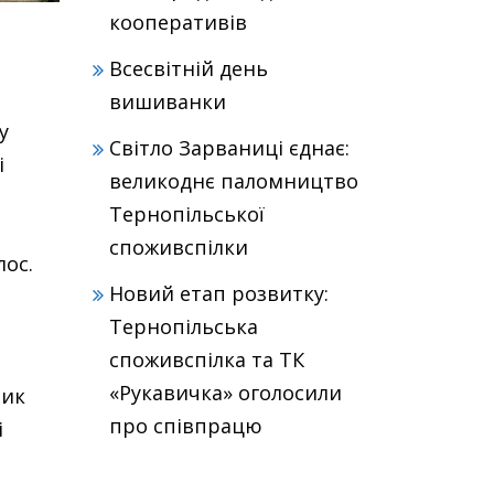
кооперативів
Всесвітній день
вишиванки
у
Світло Зарваниці єднає:
і
великоднє паломництво
Тернопільської
споживспілки
лос.
Новий етап розвитку:
о
Тернопільська
споживспілка та ТК
«Рукавичка» оголосили
ник
про співпрацю
і