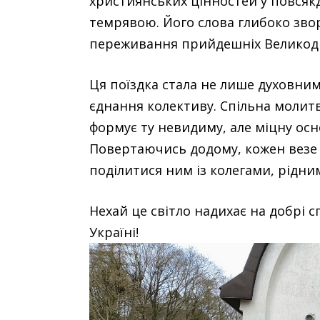
християнських цінностей у повсякд
темрявою. Його слова глибоко зво
переживання прийдешніх Великодн
Ця поїздка стала не лише духовн
єднання колективу. Спільна молитв
формує ту невидиму, але міцну осн
Повертаючись додому, кожен везе 
поділитися ним із колегами, рідни
Нехай це світло надихає на добрі 
Україні!