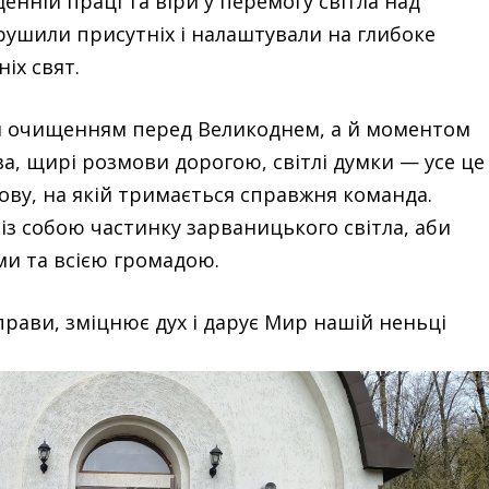
енній праці та віри у перемогу світла над
рушили присутніх і налаштували на глибоке
іх свят.
им очищенням перед Великоднем, а й моментом
а, щирі розмови дорогою, світлі думки — усе це
ову, на якій тримається справжня команда.
із собою частинку зарваницького світла, аби
ми та всією громадою.
справи, зміцнює дух і дарує Мир нашій неньці