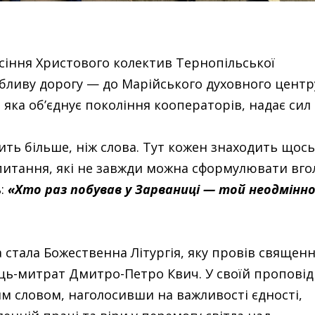
сіння Христового колектив Тернопільської
бливу дорогу — до Марійського духовного центр
яка об’єднує покоління кооператорів, надає сил 
ть більше, ніж слова. Тут кожен знаходить щось
запитання, які не завжди можна сформулювати вго
ь:
«Хто раз побував у Зарваниці — той неодмінн
тала Божественна Літургія, яку провів священ
ць-митрат Дмитро-Петро Квич. У своїй проповід
им словом, наголосивши на важливості єдності,