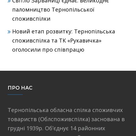
Світло Зарваниці єднає: великоднє
паломництво Тернопільської
споживспілки
Новий етап розвитку: Тернопільська
споживспілка та ТК «Рукавичка»
оголосили про співпрацю
ПРО НАС
Тернопільська обласна спілка споживчих
товариств (Облспоживспілка) заснована в
грудні 1939р. Об’єднує 14 районних