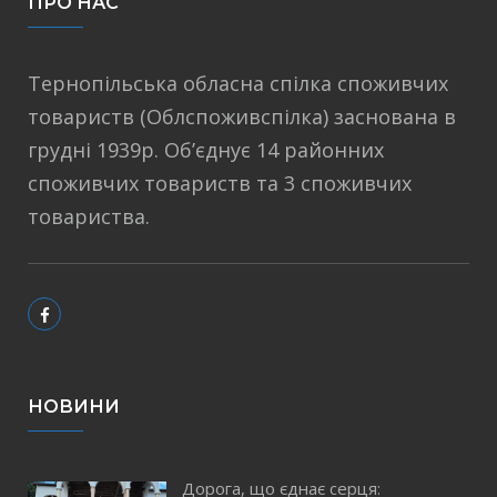
ПРО НАС
Тернопільська обласна спілка споживчих
товариств (Облспоживспілка) заснована в
грудні 1939р. Об’єднує 14 районних
споживчих товариств та 3 споживчих
товариства.
НОВИНИ
Дорога, що єднає серця: