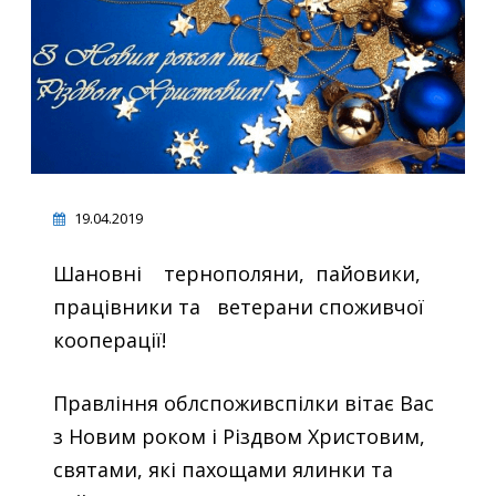
19.04.2019
Шановні тернополяни, пайовики,
працівники та ветерани споживчої
кооперації!
Правління облспоживспілки вітає Вас
з Новим роком і Різдвом Христовим,
святами, які пахощами ялинки та