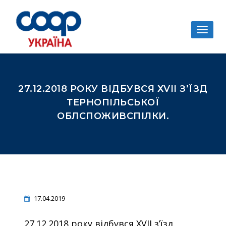
Togg
navig
27.12.2018 РОКУ ВІДБУВСЯ ХVII З’ЇЗД
ТЕРНОПІЛЬСЬКОЇ
ОБЛСПОЖИВСПІЛКИ.
17.04.2019
27.12.2018 року відбувся ХVII з’їзд