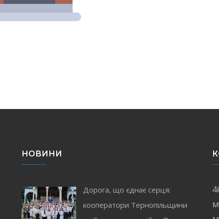
НОВИНИ
К
4
Дорога, що єднає серця:
м
кооператори Тернопільщини
і
м