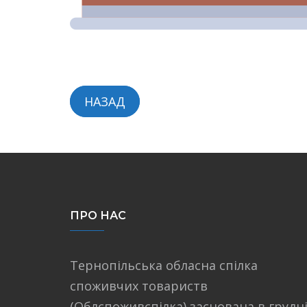
НАЗАД
ПРО НАС
Тернопільська обласна спілка
споживчих товариств
(Облспоживспілка) заснована в грудн