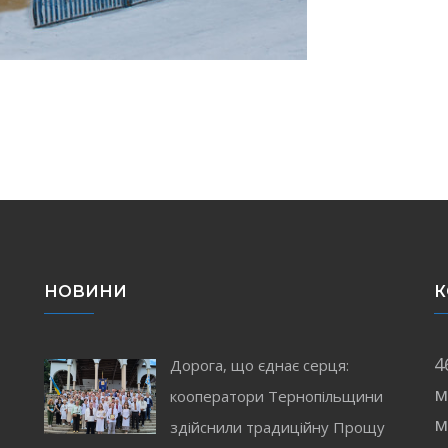
НОВИНИ
К
4
Дорога, що єднає серця:
м
кооператори Тернопільщини
і
м
здійснили традиційну Прощу