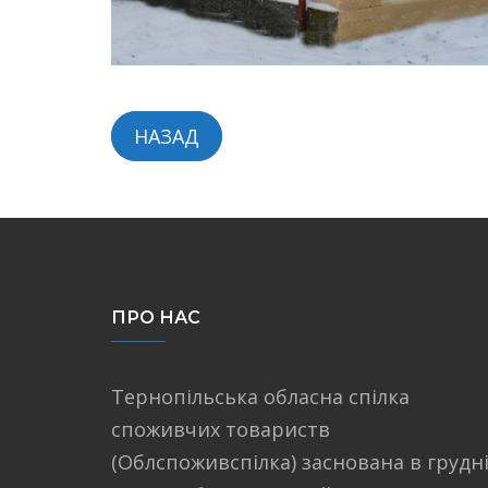
НАЗАД
ПРО НАС
Тернопільська обласна спілка
споживчих товариств
(Облспоживспілка) заснована в грудн