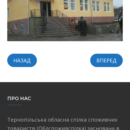
НАЗАД
ВПЕРЕД
ПРО НАС
Тернопільська обласна спілка споживчих
товариств (Облспоживспілка) заснована в