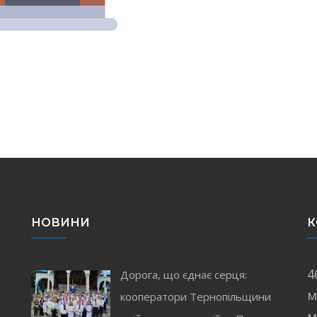
НОВИНИ
К
4
Дорога, що єднає серця:
м
кооператори Тернопільщини
і
м