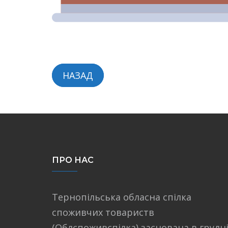
НАЗАД
ПРО НАС
Тернопільська обласна спілка
споживчих товариств
(Облспоживспілка) заснована в грудн