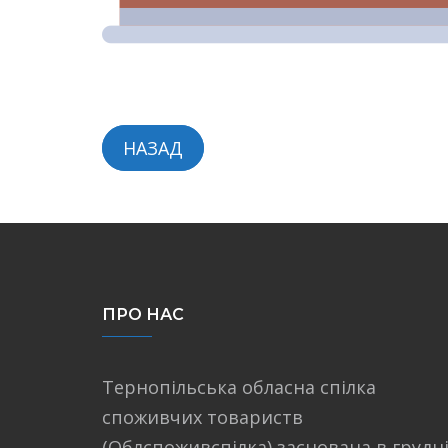
НАЗАД
ПРО НАС
Тернопільська обласна спілка
споживчих товариств
(Облспоживспілка) заснована в грудн