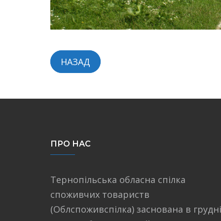
НАЗАД
ПРО НАС
Тернопільська обласна спілка
споживчих товариств
(Облспоживспілка) заснована в грудн