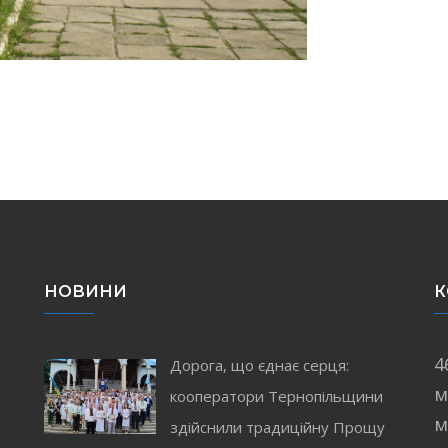
НОВИНИ
К
4
Дорога, що єднає серця:
м
кооператори Тернопільщини
і
м
здійснили традиційну Прощу