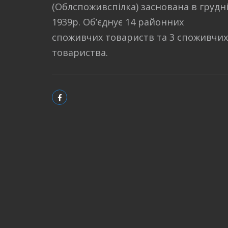
(Облспоживспілка) заснована в грудн
1939р. Об’єднує 14 районних
споживчих товариств та 3 споживчих
товариства.