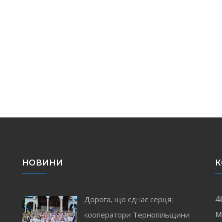
НОВИНИ
К
4
Дорога, що єднає серця:
м
кооператори Тернопільщини