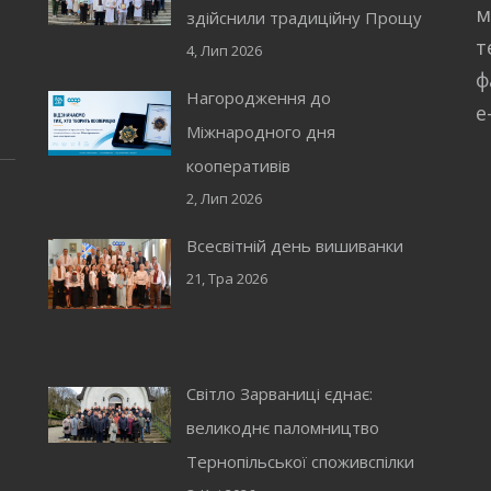
і
м
здійснили традиційну Прощу
т
4, Лип 2026
ф
Нагородження до
e
Міжнародного дня
кооперативів
2, Лип 2026
Всесвітній день вишиванки
21, Тра 2026
Світло Зарваниці єднає:
великоднє паломництво
Тернопільської споживспілки