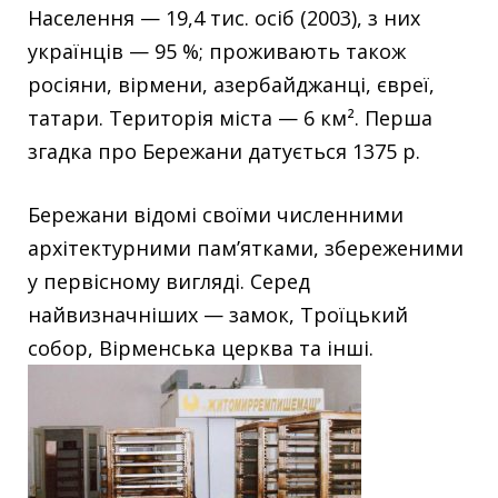
Населення — 19,4 тис. осіб (2003), з них
українців — 95 %; про­живають також
росіяни, вірмени, азербайджанці, євреї,
татари. Територія міста — 6 км². Перша
згадка про Бережани датується 1375 р.
Бережани відомі своїми численними
архітектурними пам’ятками, збереженими
у первісному вигляді. Серед
найвизначніших — замок, Троїцький
собор, Вірменська церква та інші.