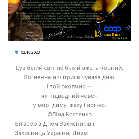
02.10.2023
Був білий світ не білий вже, а чорний.
Вогненна ніч присвічувала дню.
І той окопчик —
як підводний човен
у морі диму, жаху і вогню.
©Ліна Костенко
Вітаємо з Днем Захисників і
Захисниць України, Днем