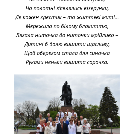
На полотні з’являлись візерунки,
Де кожен хрестик – то життєві миті…
Мережила по білому блакиттю,
Лягала ниточка до ниточки мрійливо –
Дитині б долю вишити щасливу,
Щоб оберегом стала для синочка
Руками неньки вишита сорочка.