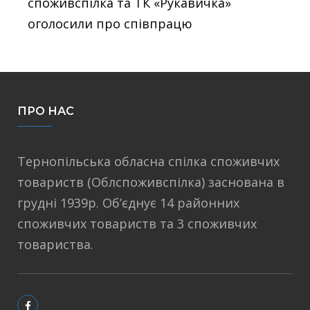
споживспілка та ТК «Рукавичка»
оголосили про співпрацю
ПРО НАС
Тернопільська обласна спілка споживчих
товариств (Облспоживспілка) заснована в
грудні 1939р. Об’єднує 14 районних
споживчих товариств та 3 споживчих
товариства.