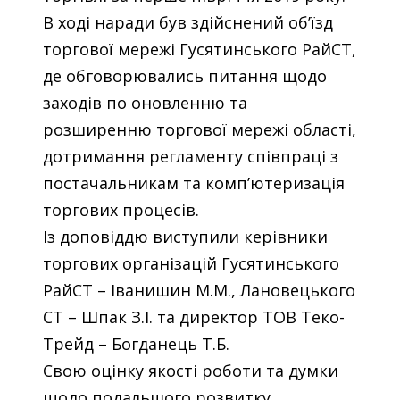
В ході наради був здійснений об’їзд
торгової мережі Гусятинського РайСТ,
де обговорювались питання щодо
заходів по оновленню та
розширенню торгової мережі області,
дотримання регламенту співпраці з
постачальникам та комп’ютеризація
торгових процесів.
Із доповіддю виступили керівники
торгових організацій Гусятинського
РайСТ – Іванишин М.М., Лановецького
СТ – Шпак З.І. та директор ТОВ Теко-
Трейд – Богданець Т.Б.
Свою оцінку якості роботи та думки
щодо подальшого розвитку